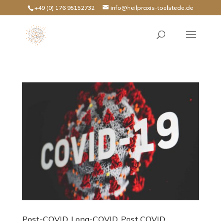
+49 (0) 176 95152732
info@heilpraxis-toelstede.de
Post-COVID, Long-COVID, Post COVID