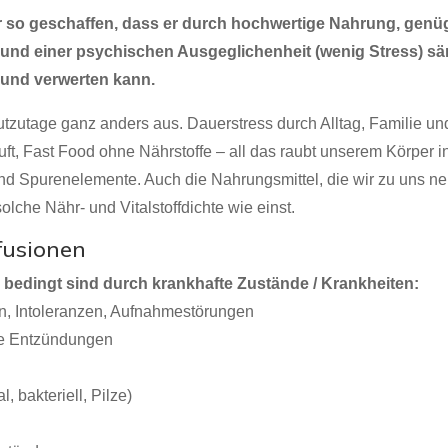
per so geschaffen, dass er durch hochwertige Nahrung, ge
) und einer psychischen Ausgeglichenheit (wenig Stress) sä
n und verwerten kann.
eutzutage ganz anders aus. Dauerstress durch Alltag, Familie u
t, Fast Food ohne Nährstoffe – all das raubt unserem Körper in
und Spurenelemente. Auch die Nahrungsmittel, die wir zu uns 
lche Nähr- und Vitalstoffdichte wie einst.
nfusionen
bedingt sind durch krankhafte Zustände / Krankheiten:
, Intoleranzen, Aufnahmestörungen
lle Entzündungen
l, bakteriell, Pilze)