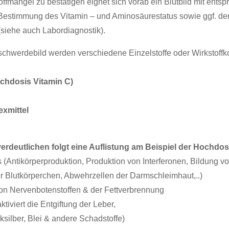
ffmängel zu bestätigen eignet sich vorab ein Blutbild mit ent
 Bestimmung des Vitamin – und Aminosäurestatus sowie ggf. der
siehe auch Labordiagnostik).
hwerdebild werden verschiedene Einzelstoffe oder Wirkstoffkom
ochdosis Vitamin C)
xmittel
rdeutlichen folgt eine Auflistung am Beispiel der Hochdosi
Antikörperproduktion, Produktion von Interferonen, Bildung von 
er Blutkörperchen, Abwehrzellen der Darmschleimhaut,..)
 von Nervenbotenstoffen & der Fettverbrennung
tiviert die Entgiftung der Leber,
silber, Blei & andere Schadstoffe)