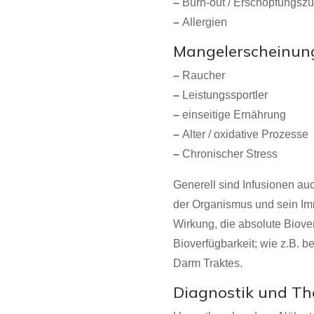
–
Burn-out / Erschöpfungsz
–
Allergien
Mangelerscheinung
–
Raucher
–
Leistungssportler
–
einseitige Ernährung
–
Alter / oxidative Prozesse
–
Chronischer Stress
Generell sind Infusionen auc
der Organismus und sein Imm
Wirkung, die absolute Biove
Bioverfügbarkeit; wie z.B. 
Darm Traktes.
Diagnostik und Th