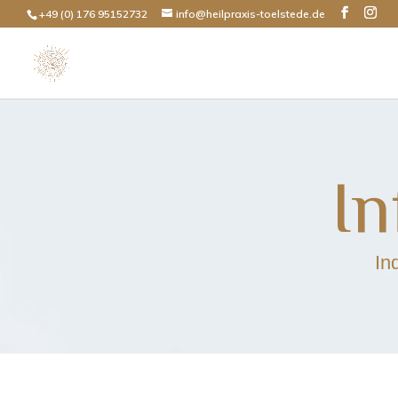
+49 (0) 176 95152732
info@heilpraxis-toelstede.de
In
In