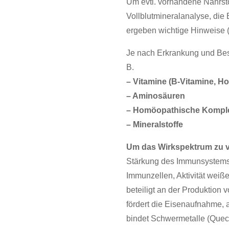
Um evtl. vorhandene Nährsto
Vollblutmineralanalyse, die
ergeben wichtige Hinweise (
Je nach Erkrankung und Besc
B.
– Vitamine (B-Vitamine, H
– Aminosäuren
– Homöopathische Komple
– Mineralstoffe
Um das Wirkspektrum zu ve
Stärkung des Immunsystems (
Immunzellen, Aktivität weiß
beteiligt an der Produktion
fördert die Eisenaufnahme, ak
bindet Schwermetalle (Queck