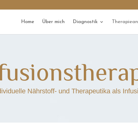
Home
Über mich
Diagnostik
Therapiea
fusionsthera
dividuelle Nährstoff- und Therapeutika als Infus