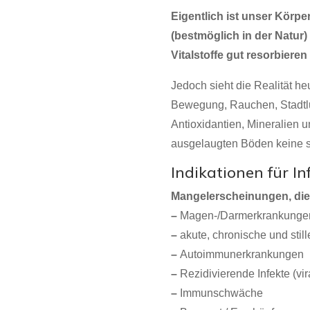
Eigentlich ist unser Kör
(bestmöglich in der Natur
Vitalstoffe gut resorbiere
Jedoch sieht die Realität h
Bewegung, Rauchen, Stadtluf
Antioxidantien, Mineralien 
ausgelaugten Böden keine so
Indikationen für I
Mangelerscheinungen, die 
–
Magen-/Darmerkrankungen
–
akute, chronische und sti
–
Autoimmunerkrankungen
–
Rezidivierende Infekte (vira
–
Immunschwäche